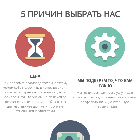
5 ПРИЧИН ВЫБРАТЬ НАС
ЦЕНА
МЫ ПОДБЕРЕМ ТО, ЧТО ВАМ
Мы являемся производителем, поэтому
НУЖНО
можем себе позволить в качестве акции
подарить охранную сигнализацию в
Мы понимаем важность услуги для
офис за 1 грн, также мы не гонимся за
клиента, поэтому устанавливаем только
получением единовременной выгоды,
профессиональную охранную
для нас важнее долгие и прочные
сигнализацию
отношения с клиентами