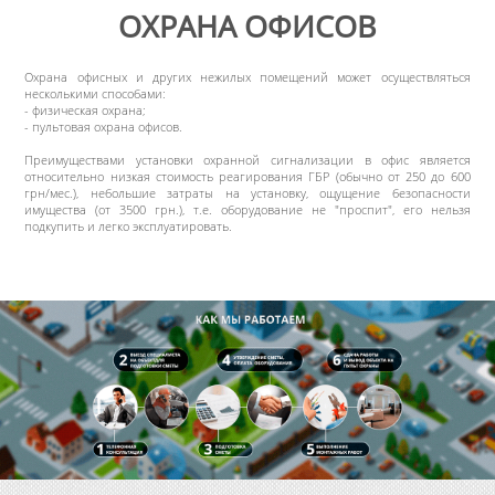
ОХРАНА ОФИСОВ
Охрана офисных и других нежилых помещений может осуществляться
несколькими способами:
- физическая охрана;
- пультовая охрана офисов.
Преимуществами установки охранной сигнализации в офис является
относительно низкая стоимость реагирования ГБР (обычно от 250 до 600
грн/мес.), небольшие затраты на установку, ощущение безопасности
имущества (от 3500 грн.), т.е. оборудование не "проспит", его нельзя
подкупить и легко эксплуатировать.