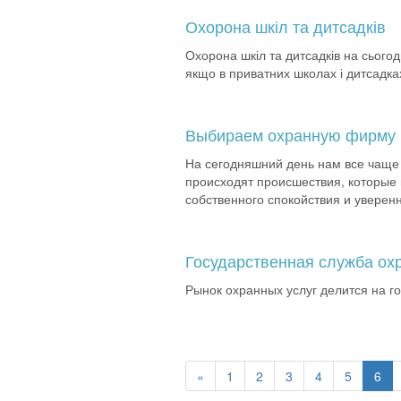
Охорона шкіл та дитсадків
Охорона шкіл та дитсадків на сьогод
якщо в приватних школах і дитсадках
Выбираем охранную фирму
На сегодняшний день нам все чаще 
происходят происшествия, которые 
собственного спокойствия и уверен
Государственная служба ох
Рынок охранных услуг делится на г
«
1
2
3
4
5
6