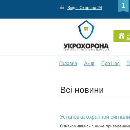
Вхід в Охорона 24
О
Д
Головна
Акцii
Про Нас
П
Всі новини
Установка охранной сигнал
Ознакомившись с ниже приведенным