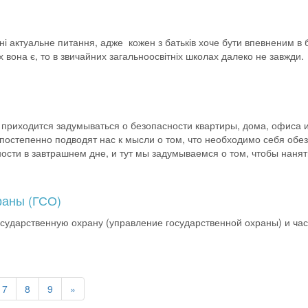
ні актуальне питання, адже кожен з батьків хоче бути впевненим в б
 вона є, то в звичайних загальноосвітніх школах далеко не завжди.
приходится задумываться о безопасности квартиры, дома, офиса и 
постепенно подводят нас к мысли о том, что необходимо себя обе
ности в завтрашнем дне, и тут мы задумываемся о том, чтобы нан
раны (ГСО)
осударственную охрану (управление государственной охраны) и ч
7
8
9
»