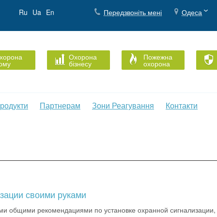
Ru
Ua
En
Передзвоніть мені
Одеса
хорона
Охорона
Пожежна
ому
бізнесу
охорона
родукти
Партнерам
Зони Реагування
Контакти
изации своими руками
и общими рекомендациями по установке охранной сигнализации, 