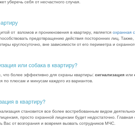
жет уберечь себя от несчастного случая.
вартиру
итой от взломов и проникновения в квартиру, является
охранная 
пособствовать предотвращению действия посторонних лиц. Также,
ртиры круглосуточно, вне зависимости от его периметра и охранног
изация или собака в квартиру?
 что более эффективно для охраны квартиры:
сигнализация
или
я по плюсам и минусам каждого из вариантов.
зация в квартиру?
нализация становится все более востребованным видом деятельно
лицензия, просто охранной лицензии будет недостаточно. Главна
ть Вас от возгорания и вовремя вызвать сотрудников МЧС.