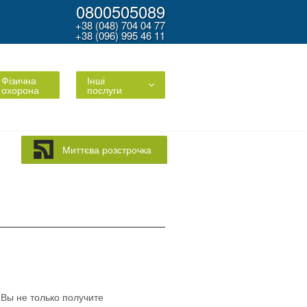
0800505089
+38 (048) 704 04 77
+38 (096) 995 46 11
Фізична
Інші
охорона
послуги
Миттєва розстрочка
Вы не только получите