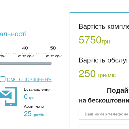
Вартість компл
альності
5750
грн
40
50
грн
тис.грн
тис.грн
Вартість обслу
250
грн/міс
СМС-ОПОВІЩЕННЯ
Подай
Встановлення
0
грн
на бескоштовни
Абонплата
25
грн/міс