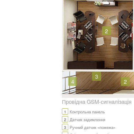
2
3
4
2
Провідна GSM-сигналізація
1
Контрольна панель
2
Датчик задимлення
3
Ручний датчик «пожежа»