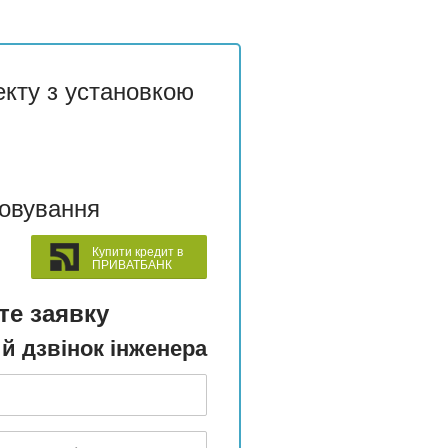
екту з установкою
говування
Купити кредит в
ПРИВАТБАНК
те заявку
й дзвінок інженера