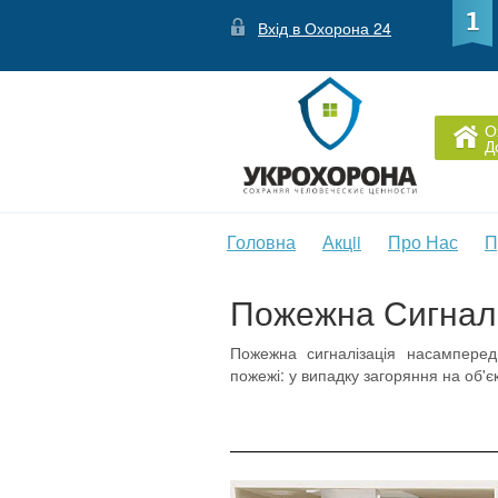
Вхід в Охорона 24
О
Д
Головна
Акцii
Про Нас
П
Пожежна Сигналі
Пожежна сигналізація насамперед
пожежі: у випадку загоряння на об'