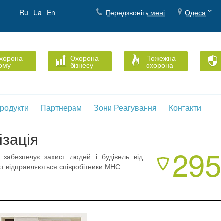
Ru
Ua
En
Передзвоніть мені
Одеса
хорона
Охорона
Пожежна
ому
бізнесу
охорона
родукти
Партнерам
Зони Реагування
Контакти
зація
295
 забезпечує захист людей і будівель від
єкт відправляються співробітники МНС