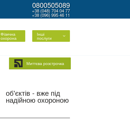
0800505089
+38 (048) 704 04 77
+38 (096) 995 46 11
Фізична
Інші
охорона
послуги
Миттєва розстрочка
об'єктів - вже під
надійною охороною