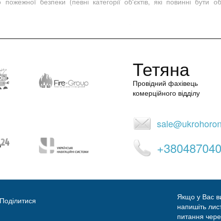
пожежної безпеки (певні категорії об'єктів, які повинні бути 
рім стандартних процедур проектування і монтажу сполучена з скла
раїни, отриманням Акту введення в експлуатацію встановленої 
крохорона бере на себе підготовку та узгодження всієї необхідн
ально короткі терміни.
Тетяна
Провідний фахівець
комерційного відділу
sale@ukrohoro
+38048704
Якщо у Вас в
Поділитися
напишіть ли
питання чер