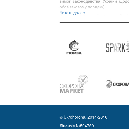
вимог законодавства України щодо 
обов'язковому порядку).
Читать далее
Установка пожежної сигналізації к
норм, його затвердження в МНС Ук
спеціалізований пожежний пульт. У
системи на пожежний пульт в максим
© Ukrohorona, 2014-2016
Ліцензія №594760