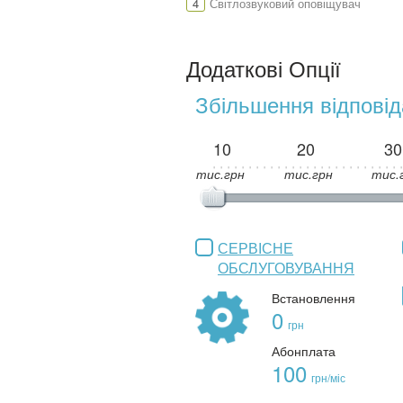
4
Світлозвуковий оповіщувач
Додаткові Опції
Збільшення відповід
10
20
30
тис.грн
тис.грн
тис.
СЕРВІСНЕ
ОБСЛУГОВУВАННЯ
Встановлення
0
грн
Абонплата
100
грн/міс