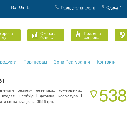
Ru
Ua
En
Передзвоніть мені
Одеса
хорона
Охорона
Пожежна
ому
бізнесу
охорона
родукти
Партнерам
Зони Реагування
Контакти
я
538
зпечити безпеку невеликих комерційних
 входять необхідні датчики, клавіатура і
ти сигналізацію за 3888 грн.