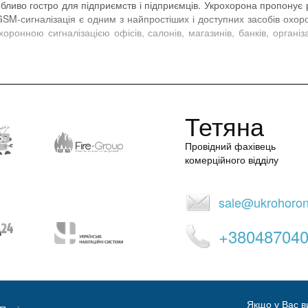
обливо гостро для підприємств і підприємців. Укрохорона пропонує р
 GSM-сигналізація є одним з найпростіших і доступних засобів охор
оронною сигналізацією офісів, салонів, магазинів, банків, організа
муєте не тільки охоронну сигналізацію, а й інструмент контролю:
и контролювати роботу обслуговуючого охоронного агентства, а й 
б'єктів, вести облік робочого часу і багато інше. Для великих клієнт
амовника на базі власного обладнання та ПЗ. Служба охророни У
Тетяна
Провідний фахівець
комерційного відділу
sale@ukrohoro
+38048704
Якщо у Вас в