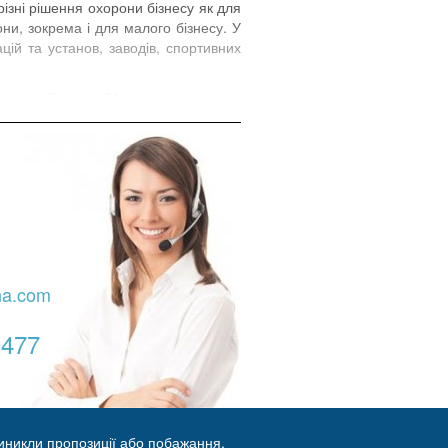
ізні рішення охорони бізнесу як для
они, зокрема і для малого бізнесу. У
цій та установ, заводів, спортивних
 сервіс Охорона24 власної розробки
контролювати час догляду / приходу
ів Укрохрона розробляє спеціалізовані
крохорона допоможе захистити Ваше
na.com
0477
иникли пропозиції або побажання,