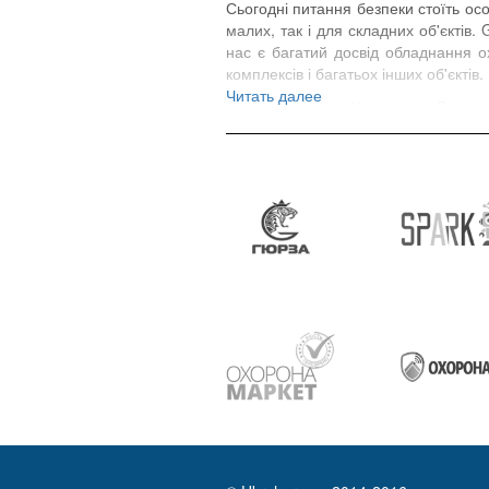
Сьогодні питання безпеки стоїть ос
малих, так і для складних об'єктів.
нас є багатий досвід обладнання ох
комплексів і багатьох інших об'єктів.
Читать далее
Співпрацюючи з Укрохрона, Ви отри
Укрохорона дозволить Вам не тільк
співробітників, роботи комерційних о
рішення під специфічні потреби з
майно.