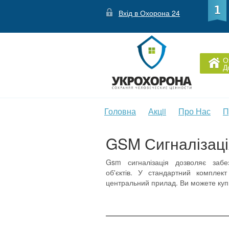
Вхід в Охорона 24
О
Д
Головна
Акцii
Про Нас
П
GSM Сигналізаці
Gsm сигналізація дозволяє забе
об'єктів. У стандартний комплект
центральний прилад. Ви можете купи