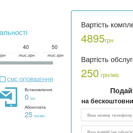
Вартість компл
альності
4895
грн
40
50
грн
тис.грн
тис.грн
Вартість обслу
250
грн/міс
СМС-ОПОВІЩЕННЯ
Подай
Встановлення
0
грн
на бескоштовни
Абонплата
25
грн/міс