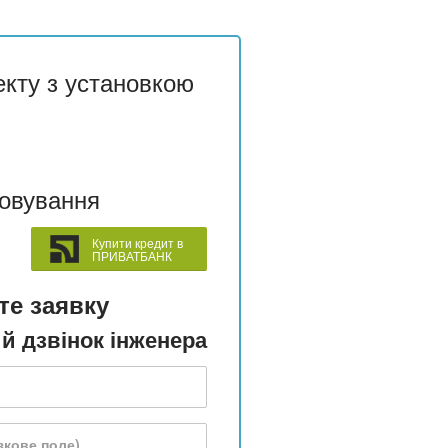
екту з установкою
говування
Купити кредит в
ПРИВАТБАНК
те заявку
й дзвінок інженера