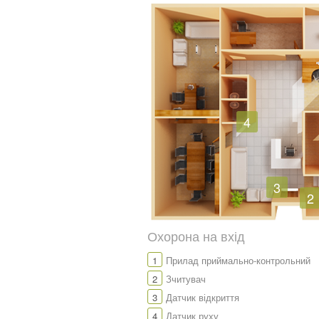
4
3
2
Охорона на вхід
1
Прилад приймально-контрольний
2
Зчитувач
3
Датчик відкриття
4
Датчик руху