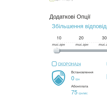
Додаткові Опції
Збільшення відповід
10
20
30
тис.грн
тис.грн
тис.
ОХОРОНА24
Встановлення
0
грн
Абонплата
75
грн/міс