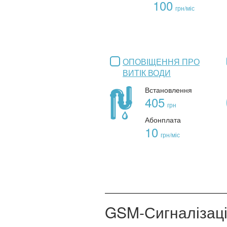
100
грн/міс
ОПОВІЩЕННЯ ПРО
ВИТІК ВОДИ
Встановлення
405
грн
Абонплата
10
грн/міс
GSM-Сигналізац