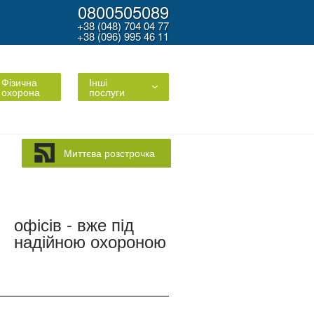
0800505089
+38 (048) 704 04 77
+38 (096) 995 46 11
Фізична
Інші
охорона
послуги
Миттєва розстрочка
офісів - вже під
надійною охороною