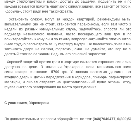
между стеклопакетом и рамой, достать до защёлки, подцепить её и по
каждый возьмется грабить квартиру с сигнализацией, все зависит от того 
«добыча», стоит ради неё так рисковать.
Установить слежку, могут за каждой квартирой, рекомендуем быть
внимательными (но не стоит, становится параноиком), если вам часто 
недели из разных коммунальных служб, задумайтесь, спроста ли эт
подъезде незнакомого человека, часто посещающего ваш дом в по
поинтересуйтесь к кому он и по какому вопросу? Закрывайте плотно штор
было трудно рассмотреть вашу квартиру внутри. Не поленитесь, живя в м
закрывать двери на балкон, форточки, окна. Не думайте, что вор не 
десятый этаж по балконам. Ведь вы его основной заработок.
Хорошей защитой против краж в квартире считается охранная сигнализа
доступна по цене. В компании Укрохорона цена минимального комп
сигнализации составляет
5700 грн
. Установив несколько датчиков вс
входную дверь и датчик передвижения в коридоре, приборы зафиксирую
квартиры, и сигнал отправят на централизованный пульт охраны, отку
группа быстрого реагирования на место преступления.
С уважением, Укрохорона!
По дополнительным вопросам обращайтесь по тел:
(048)7040477, 0(800)5