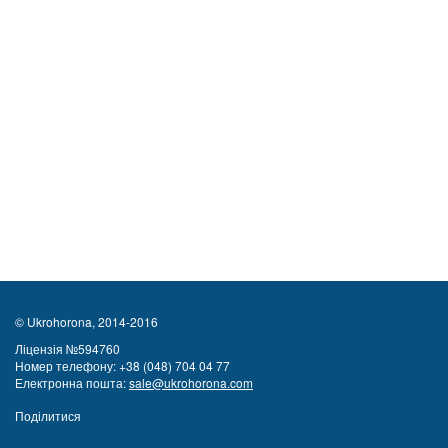
© Ukrohorona, 2014-2016
Ліцензія №594760
Номер телефону:
+38 (048) 704 04 77
Електронна пошта:
sale@ukrohorona.com
Поділитися