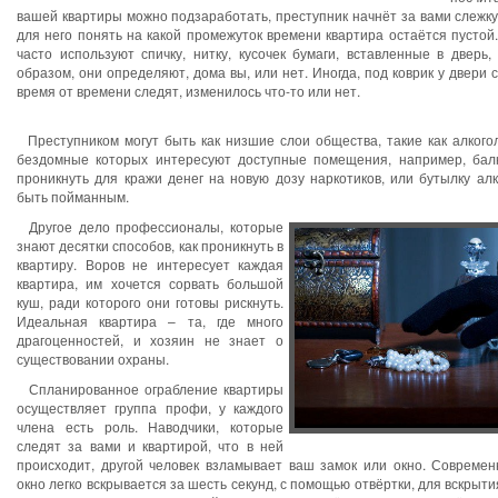
вашей квартиры можно подзаработать, преступник начнёт за вами слежку
для него понять на какой промежуток времени квартира остаётся пустой.
часто используют спичку, нитку, кусочек бумаги, вставленные в дверь,
образом, они определяют, дома вы, или нет. Иногда, под коврик у двери с
время от времени следят, изменилось что-то или нет.
Преступником могут быть как низшие слои общества, такие как алкого
бездомные которых интересуют доступные помещения, например, балк
проникнуть для кражи денег на новую дозу наркотиков, или бутылку алк
быть пойманным.
Другое дело профессионалы, которые
знают десятки способов, как проникнуть в
квартиру. Воров не интересует каждая
квартира, им хочется сорвать большой
куш, ради которого они готовы рискнуть.
Идеальная квартира – та, где много
драгоценностей, и хозяин не знает о
существовании охраны.
Спланированное ограбление квартиры
осуществляет группа профи, у каждого
члена есть роль. Наводчики, которые
следят за вами и квартирой, что в ней
происходит, другой человек взламывает ваш замок или окно. Современ
окно легко вскрывается за шесть секунд, с помощью отвёртки, для вскрыти