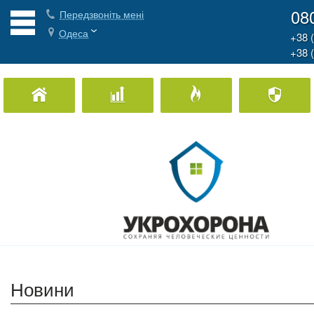
08
Передзвоніть мені
Одеса
+38 
+38 
Охорона Дому
Охорона бізнесу
Пожежна охорон
Новини