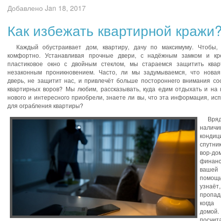
Добавлено Jan 18, 2017
Как избежать квартирной кражи
Каждый обустраивает дом, квартиру, дачу по максимуму. Чтобы,
комфортно. Устанавливая прочные двери, с надёжным замком и кре
пластиковое окно с двойным стеклом, мы стараемся защитить квар
незаконным проникновением. Часто, ли мы задумываемся, что нова
дверь, не защитит нас, и привлечёт больше постороннего внимания со
квартирных воров? Мы любим, рассказывать, куда едим отдыхать и на 
нового и интересного приобрели, знаете ли вы, что эта информация, ис
для ограбления квартиры?
Вряд 
наличи
кондиц
спутн
вор-д
финанс
ваше
помо
узна
пропа
когда
домо
посчит