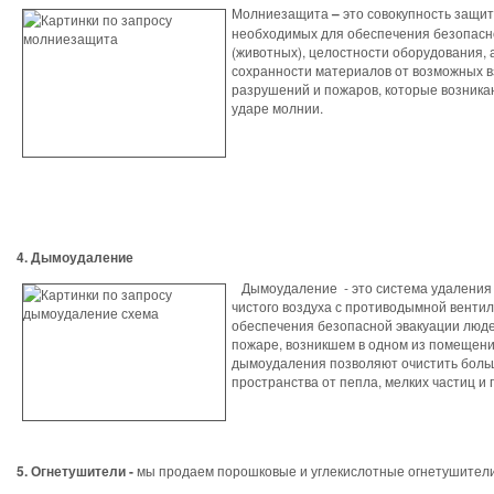
Молниезащита
–
это совокупность защит
необходимых для обеспечения безопасн
(животных), целостности оборудования, 
сохранности материалов от возможных в
разрушений и пожаров, которые возника
ударе молнии.
4. Дымоудаление
Дымоудаление - это система удаления
чистого воздуха с противодымной венти
обеспечения безопасной эвакуации люде
пожаре, возникшем в одном из помещен
дымоудаления позволяют очистить бол
пространства от пепла, мелких частиц и 
5. Огнетушители -
мы продаем порошковые и углекислотные огнетушител