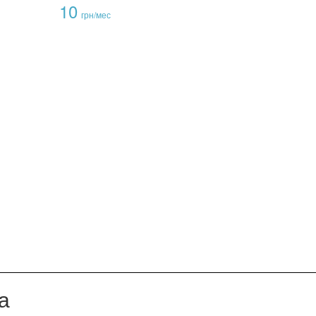
10
грн/мес
а