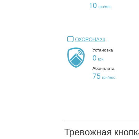
10
грн/мес
ОХОРОНА24
Установка
0
грн
Абонплата
75
грн/мес
Тревожная кнопк