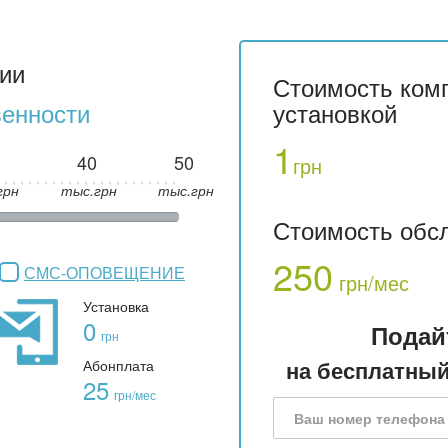
ии
Стоимость комп
венности
установкой
1
40
50
грн
грн
тыс.грн
тыс.грн
Стоимость обс
250
СМС-ОПОВЕЩЕНИЕ
грн/мес
Установка
0
Подай
грн
на бесплатный
Абонплата
25
грн/мес