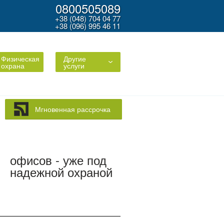
0800505089
+38 (048) 704 04 77
+38 (096) 995 46 11
Физическая
Другие
охрана
услуги
Мгновенная рассрочка
офисов - уже под
надежной охраной