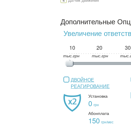
4
Датчик движения
Дополнительные Опц
Увеличение ответст
10
20
30
тыс.грн
тыс.грн
тыс.
ДВОЙНОЕ
РЕАГИРОВАНИЕ
Установка
0
грн
Абонплата
150
грн/мес