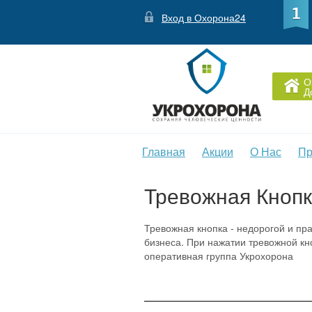
Вход в Охорона24
О
Д
Главная
Акции
О Нас
Пр
Тревожная Кноп
Тревожная кнопка - недорогой и пр
бизнеса. При нажатии тревожной кн
оперативная группа Укрохорона