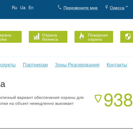
Ru
Ua
En
Перезвоните мне
Одесса
храна
Охрана
Пожарная
ома
бизнеса
охрана
одукты
Партнерам
Зоны Реагирования
Контакты
ка
938
актичный вариант обеспечения охраны для
опки на объект немедленно выезжает