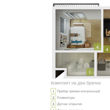
4
4
1
Комплект на два брелка
1
Прибор приемо-контрольный
2
Клавиатура
3
Датчик открытия