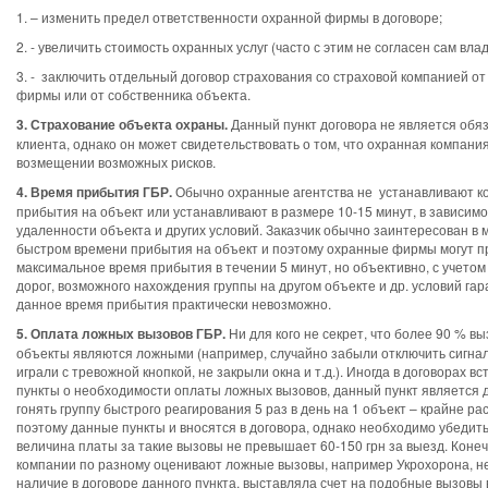
1. – изменить предел ответственности охранной фирмы в договоре;
2. - увеличить стоимость охранных услуг (часто с этим не согласен сам вла
3. - заключить отдельный договор страхования со страховой компанией о
фирмы или от собственника объекта.
3. Страхование объекта охраны.
Данный пункт договора не является обя
клиента, однако он может свидетельствовать о том, что охранная компани
возмещении возможных рисков.
4. Время прибытия ГБР.
Обычно охранные агентства не устанавливают к
прибытия на объект или устанавливают в размере 10-15 минут, в зависимо
удаленности объекта и других условий. Заказчик обычно заинтересован в
быстром времени прибытия на объект и поэтому охранные фирмы могут п
максимальное время прибытия в течении 5 минут, но объективно, с учетом
дорог, возможного нахождения группы на другом объекте и др. условий га
данное время прибытия практически невозможно.
5. Оплата ложных вызовов ГБР.
Ни для кого не секрет, что более 90 % вы
объекты являются ложными (например, случайно забыли отключить сигна
играли с тревожной кнопкой, не закрыли окна и т.д.). Иногда в договорах в
пункты о необходимости оплаты ложных вызовов, данный пункт является д
гонять группу быстрого реагирования 5 раз в день на 1 объект – крайне ра
поэтому данные пункты и вносятся в договора, однако необходимо убедитьс
величина платы за такие вызовы не превышает 60-150 грн за выезд. Коне
компании по разному оценивают ложные вызовы, например Укрохорона, н
наличие в договоре данного пункта, выставляла счет на подобные вызовы 