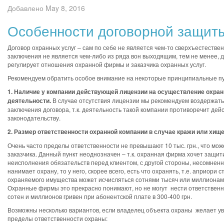
Добавлено May 8, 2016
Особенности договорной защит
Договор охранных услуг – сам по себе не является чем-то сверхъестествен
заключения не является чем-либо из ряда вон выходящим, тем не менее, 
регулирует отношения охранной фирмы и заказчика охранных услуг.
Рекомендуем обратить особое внимание на некоторые принципиальные пу
1.
Наличие у компании действующей лицензии на осуществление охран
деятельности.
В случае отсутствия лицензии мы рекомендуем воздержать
заключения договора, т.к. деятельность такой компании противоречит де
законодательству.
2. Размер ответственности охранной компании в случае кражи или хи
Очень часто пределы ответственности не превышают 10 тыс. грн., что мож
заказчика. Данный пункт неоднозначен – т.к. охранная фирма хочет защити
неисполнения обязательств перед клиентом, с другой стороны, несомненн
нанимает охрану, то у него, скорее всего, есть что охранять, т.е. априори 
охраняемого имущества может исчисляться сотнями тысяч или миллионам
Охранные фирмы это прекрасно понимают, но не могут нести ответственн
сотен и миллионов гривен при абонентской плате в 300-400 грн.
Возможны несколько вариантов, если владелец объекта охраны желает у
пределы ответственности охраны: