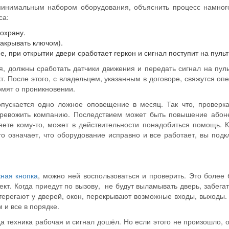
 минимальным набором оборудования, объяснить процесс намног
са:
охрану.
закрывать ключом).
 при открытии двери сработает геркон и сигнал поступит на пульт
, должны сработать датчики движения и передать сигнал на пуль
кт. После этого, с владельцем, указанным в договоре, свяжутся оп
омят о проникновении.
пускается одно ложное оповещение в месяц. Так что, проверка
тревожить компанию. Последствием может быть повышение абон
ряете кому-то, может в действительности понадобиться помощь. 
то означает, что оборудование исправно и все работает, вы под
ная кнопка
, можно ней воспользоваться и проверить. Это более 
ект. Когда приедут по вызову, не будут выламывать дверь, забега
ерегают у дверей, окон, перекрывают возможные входы, выходы. 
 и все в порядке.
да техника рабочая и сигнал дошёл. Но если этого не произошло, 