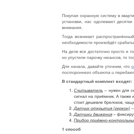
Покупая охранную систему в кварт
установки, нас одолевают десятки
внимания.
Тогда возникает распространённый
необходимости произойдёт срабатыв
На деле все достаточно просто и т
но упустили парочку нюансов, то то
Для начала, давайте уточним, что
о
постороннего объекта и передают
В стандартный комплект входят:
Считыватель
– нужен для сн
сигнал на приёмник. А также 
стоит дешевле брелоков, чаще
Датчик открытия (геркон)
–
Датчики движения
– фиксиру
Прибор
приёмно-контрольны
1 способ