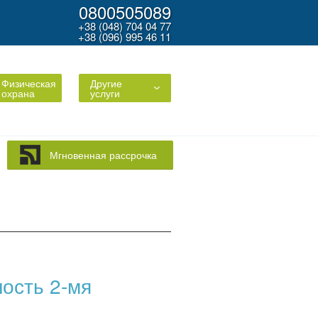
0800505089
+38 (048) 704 04 77
+38 (096) 995 46 11
Физическая
Другие
охрана
услуги
Мгновенная рассрочка
ость 2-мя