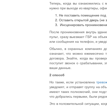
Теперь, когда вы ознакомились с
нужно при выходе из квартиры, офи
Не поставить помещение под 
Оставить открытой дверь (не 
Инсценировать проникновение,
После проникновения внутрь здания
пульт, сразу выезжает ГБР на объе
или сообщения на телефон, и увед
Обычно, в охранных компаниях до
означает, что можно ежемесячно 
договора. Знайте, когда вы прове
поступит звонок о срабатывании, э
ваши данные.
2 способ
Но также, если установлена
тревож
уведомят, и отправят группу на объ
имеют таких полномочий, они подст
что добрались первыми, были рядом
Это в положительной ситуации, ког