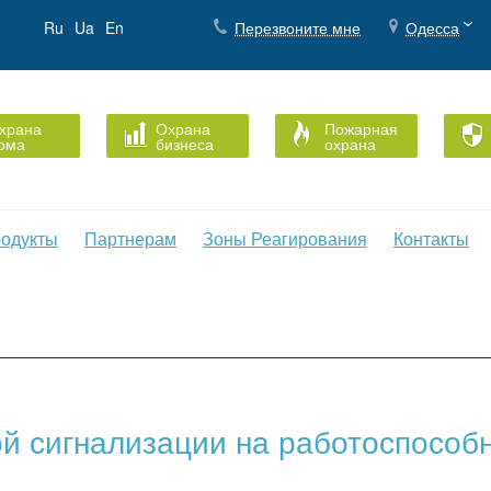
Ru
Ua
En
Перезвоните мне
Одесса
храна
Охрана
Пожарная
ома
бизнеса
охрана
одукты
Партнерам
Зоны Реагирования
Контакты
й сигнализации на работоспособн