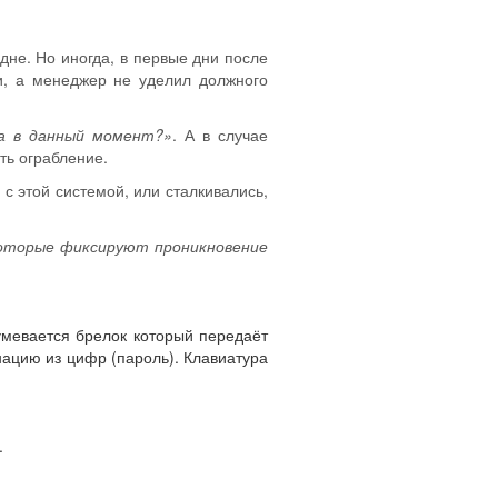
не. Но иногда, в первые дни после
ли, а менеджер не уделил должного
на в данный момент?»
. А в случае
ть ограбление.
с этой системой, или сталкивались,
которые фиксируют проникновение
умевается брелок который передаёт
нацию из цифр (пароль). Клавиатура
.