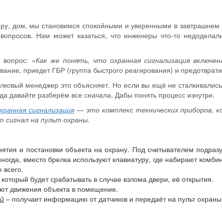
иру, дом, мы становимся спокойными и уверенными в завтрашнем д
 вопросов. Нам может казаться, что инженеры что-то недодела
 вопрос:
«Как же понять, что охранная сигнализация включе
ание, приедет ГБР (группа быстрого реагирования) и предотврати
олковый менеджер это объясняет. Но если вы ещё не сталкивались 
гда давайте разберём все сначала. Дабы понять процесс изнутри.
хранная сигнализация
—
это комплекс технических приборов, 
 сигнал на пульт охраны.
ятия и постановки объекта на охрану. Под считывателем подраз
иногда, вместо брелка используют клавиатуру, где набирают комби
 всего.
 который будет срабатывать в случае взлома двери, её открытия.
ют движения объекта в помещение.
й
– получает информацию от датчиков и передаёт на пульт охраны