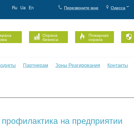
Ru
Ua
En
Перезвоните мне
Одесса
храна
Охрана
Пожарная
ома
бизнеса
охрана
одукты
Партнерам
Зоны Реагирования
Контакты
 профилактика на предприятии