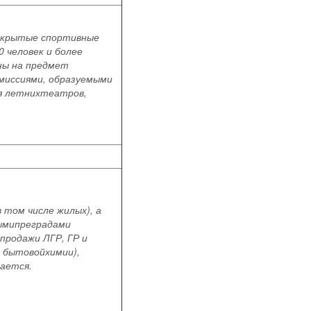
е крытые спортивные
 человек и более
ны на предмет
миссиями, образуемыми
ия летнихтеатров,
 том числе жилых), а
ымипреградами
продажи ЛГР, ГР и
в бытовойхимии),
кается.