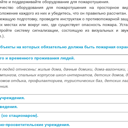
яйте и поддерживайте оборудование для пожаротушения.
личество оборудования для пожаротушения на просторное ви
ложение каждого из них и убедитесь, что он правильно рассчитан.
ежащую подготовку, проведите инструктаж о противопожарной защ
х местах или вокруг них, где существует опасность пожара. Уст
йте систему сигнализации, состоящую из визуальных и звуко
.).
бъекты на которых обязательно должна быть пожарная охра
ого и временного проживания людей.
я людей отнесены: жилые дома, дачные домики, дома-вагончики, 
мпингов, спальных корпусов школ-интернатов, детских домов, 
домов отдыха, профилакториев, туристических баз, детских ла
ния.
учреждения.
аведения.
 (со стационаром).
но-просветительские учреждения.