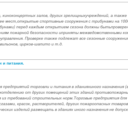
в, киноконцертных залов, других зрелищныхучреждений, а такж
лее мест,открытые спортивные сооружения с трибунами на 1000
бунами) перед каждым открытием сезона должны бытьпровере
ниям пожарной безопасности иприняты межведомственными ко
управления. Проверке также подлежат все сезонные сооружен
вильонов, цирков-шапито и т.д.
и и питания.
предприятий торговли и питания в зданияхиного назначения (в
ихотделению от других помещений этих зданий противопожарн
я из требований строительных норм.Торговые предприятия для 
 сгазами, красок, растворителей, других пожароопасных товаро
ческих изделий размещать в зданиях иного назначения не допус