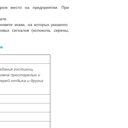
дное место на предприятии. При
ите.
ановите знаки, на которых указанно
вых сигналов (колокола, сирены,
на
здания гостиниц,
домов престарелых и
герей отдыха и других