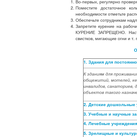
Во-первых, регулярно провер
Поместите достаточное ко
необходимости отметьте распо
Обеспечьте сотрудникам надл
Запретите курение на рабочи
КУРЕНИЕ ЗАПРЕЩЕНО. Настро
свистков, мигающие огни и т. п
О
1. Здания для постоянн
К зданиям для проживани
общежитий, мотелей, ке
инвалидов, санаториев, 
объектов такого назначе
2. Детские дошкольные 
3. Учебные и научные з
4. Лечебные учреждения
5. Зрелищные и культур