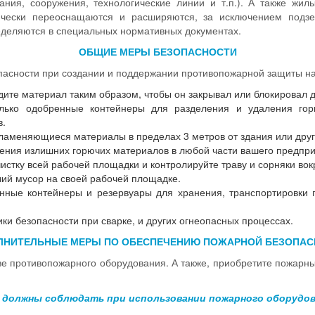
ания, сооружения, технологические линии и т.п.). А также жил
хнически переоснащаются и расширяются, за исключением подз
еделяются в специальных нормативных документах.
ОБЩИЕ МЕРЫ БЕЗОПАСНОСТИ
асности при создании и поддержании противопожарной защиты на
адите материал таким образом, чтобы он закрывал или блокировал 
олько одобренные контейнеры для разделения и удаления горю
в.
пламеняющиеся материалы в пределах 3 метров от здания или друг
ления излишних горючих материалов в любой части вашего предпри
стку всей рабочей площадки и контролируйте траву и сорняки вок
чий мусор на своей рабочей площадке.
енные контейнеры и резервуары для хранения, транспортировки
ки безопасности при сварке, и других огнеопасных процессах.
ЛНИТЕЛЬНЫЕ МЕРЫ ПО ОБЕСПЕЧЕНИЮ ПОЖАРНОЙ БЕЗОПАС
ве противопожарного оборудования. А также, приобретите пожарн
 должны соблюдать при использовании пожарного оборудов