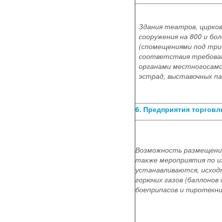
Здания театров, цирко
сооружения на 800 и бо
(спомещениями под три
соответствия требова
органами местногосамо
эстрад, выставочных па
6. Предприятия торговл
Возможность размещения 
также мероприятия по 
устанавливаются, исход
горючих газов (баллонов
боеприпасов и пиротехни