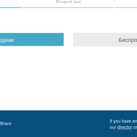
Второй шаг
одная
Беспр
If you have an
Share
our
director
or