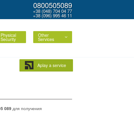
0800505089
+38 (048) 704 04 77
+38 (096) 995 46 11
Physical
Other
Security
Services
Aplay a service
05 089
для получения