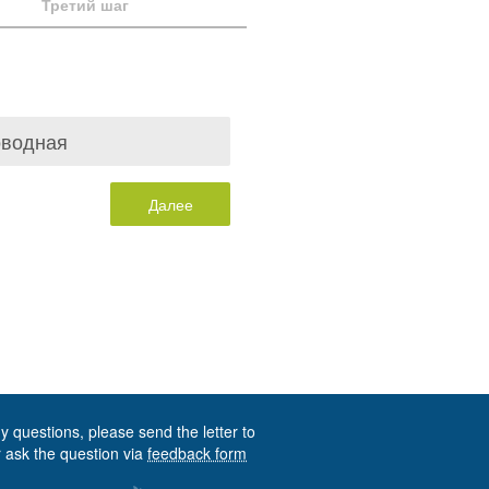
Третий шаг
оводная
Далее
y questions, please send the letter to
 ask the question via
feedback form