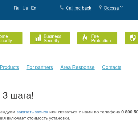
Ru
Ua
En
Сall me back
Odessa
ome
Business
Fire
ecurity
Security
Protection
Products
For partners
Area Response
Сontacts
 3 шага!
мендуем
заказать звонок
или связаться с нами по телефону
0 800 5
ия включает стоимость установки.