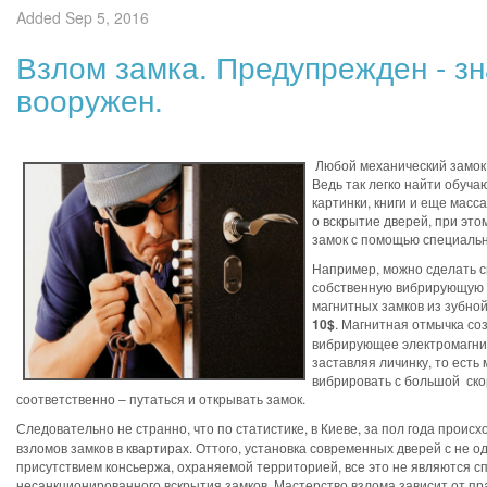
Added Sep 5, 2016
Взлом замка. Предупрежден - зн
вооружен.
Любой механический замок 
Ведь так легко найти обуча
картинки, книги и еще мас
о вскрытие дверей, при это
замок с помощью специаль
Например, можно сделать 
собственную вибрирующую 
магнитных замков из зубной
10$
. Магнитная отмычка со
вибрирующее электромагни
заставляя личинку, то есть 
вибрировать с большой ско
соответственно – путаться и открывать замок.
Следовательно не странно, что по статистике, в Киеве, за пол года проис
взломов замков в квартирах. Оттого, установка современных дверей с не о
присутствием консьержа, охраняемой территорией, все это не являются с
несанкционированного вскрытия замков. Мастерство взлома зависит от пр