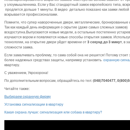
у злоумышленника. Если у Вас стандартный замок европейского типа, вск
продлится дольше 1 минуты. В видео детально показано как замки любой
вскрывается профессионалами.
Помните, что супер навороченные двери, металлические, бронированные и 
Так как каждый день информация о скрытие (даже самых сложных замков)
вседоступна.Выпускаются новые модели, а остальные постепенно устарев
изучаются вором и появляются новые способы открытия замков. Использ
технологии, на открытие двери уйдет времени от
3 секунд до 3 минут
, в 
сложности замка.
Если замалчивать проблему, то сама собой она не решится! Потому стоит
более надежных средствах защиты, например установить
охранную сигн
квартиру.
С уважением, Укрохорона!
По дополнительным вопросам, обращайтесь по тел:
(048)7040477, 0(800)
Читайте также:
Выбираем охранную фирму
Установка сигнализации в квартиру
Какая охрана лучше: сигнализация или собака в квартиру?