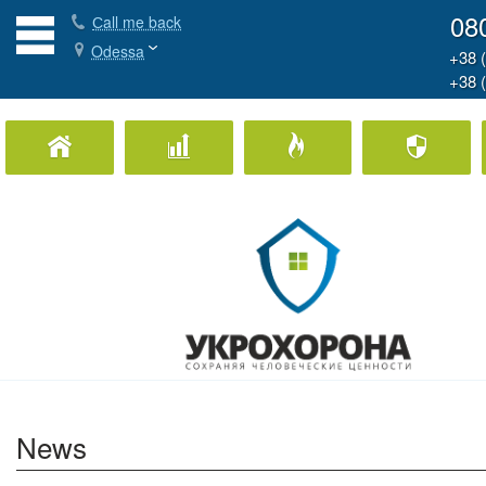
08
Сall me back
Odessa
+38 
+38 
Home Security
Business Security
Fire Protection
Ph
News